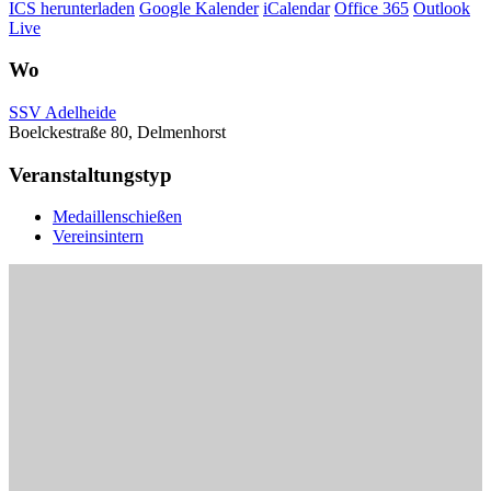
ICS herunterladen
Google Kalender
iCalendar
Office 365
Outlook
Live
Wo
SSV Adelheide
Boelckestraße 80, Delmenhorst
Veranstaltungstyp
Medaillenschießen
Vereinsintern