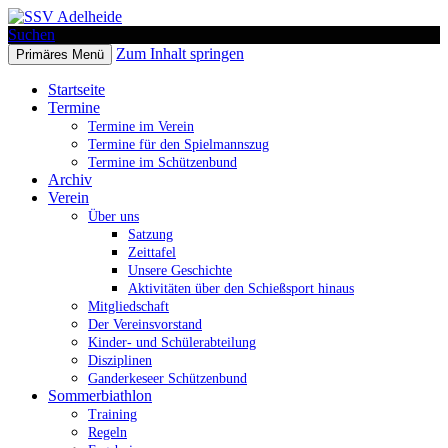
Suchen
Zum Inhalt springen
Primäres Menü
SSV Adelheide
Startseite
Termine
Termine im Verein
Termine für den Spielmannszug
Termine im Schützenbund
Archiv
Verein
Über uns
Satzung
Zeittafel
Unsere Geschichte
Aktivitäten über den Schießsport hinaus
Mitgliedschaft
Der Vereinsvorstand
Kinder- und Schülerabteilung
Disziplinen
Ganderkeseer Schützenbund
Sommerbiathlon
Training
Regeln