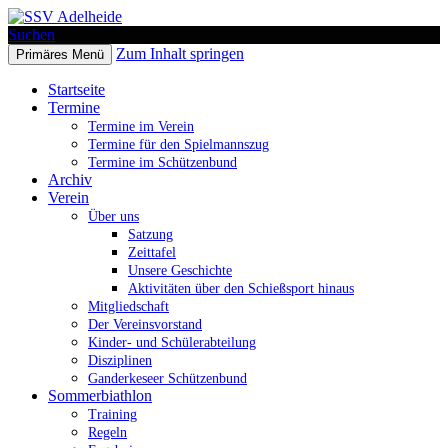
Suchen
Zum Inhalt springen
Primäres Menü
SSV Adelheide
Startseite
Termine
Termine im Verein
Termine für den Spielmannszug
Termine im Schützenbund
Archiv
Verein
Über uns
Satzung
Zeittafel
Unsere Geschichte
Aktivitäten über den Schießsport hinaus
Mitgliedschaft
Der Vereinsvorstand
Kinder- und Schülerabteilung
Disziplinen
Ganderkeseer Schützenbund
Sommerbiathlon
Training
Regeln