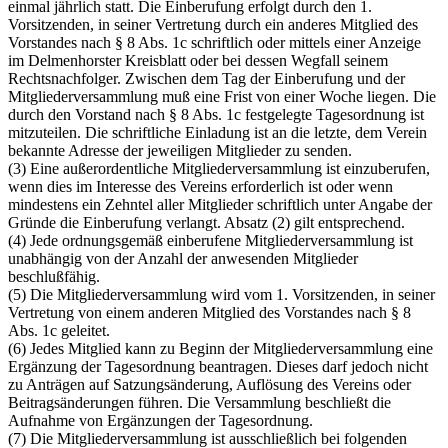
einmal jährlich statt. Die Einberufung erfolgt durch den 1.
Vorsitzenden, in seiner Vertretung durch ein anderes Mitglied des
Vorstandes nach § 8 Abs. 1c schriftlich oder mittels einer Anzeige
im Delmenhorster Kreisblatt oder bei dessen Wegfall seinem
Rechtsnachfolger. Zwischen dem Tag der Einberufung und der
Mitgliederversammlung muß eine Frist von einer Woche liegen. Die
durch den Vorstand nach § 8 Abs. 1c festgelegte Tagesordnung ist
mitzuteilen. Die schriftliche Einladung ist an die letzte, dem Verein
bekannte Adresse der jeweiligen Mitglieder zu senden.
(3) Eine außerordentliche Mitgliederversammlung ist einzuberufen,
wenn dies im Interesse des Vereins erforderlich ist oder wenn
mindestens ein Zehntel aller Mitglieder schriftlich unter Angabe der
Gründe die Einberufung verlangt. Absatz (2) gilt entsprechend.
(4) Jede ordnungsgemäß einberufene Mitgliederversammlung ist
unabhängig von der Anzahl der anwesenden Mitglieder
beschlußfähig.
(5) Die Mitgliederversammlung wird vom 1. Vorsitzenden, in seiner
Vertretung von einem anderen Mitglied des Vorstandes nach § 8
Abs. 1c geleitet.
(6) Jedes Mitglied kann zu Beginn der Mitgliederversammlung eine
Ergänzung der Tagesordnung beantragen. Dieses darf jedoch nicht
zu Anträgen auf Satzungsänderung, Auflösung des Vereins oder
Beitragsänderungen führen. Die Versammlung beschließt die
Aufnahme von Ergänzungen der Tagesordnung.
(7) Die Mitgliederversammlung ist ausschließlich bei folgenden