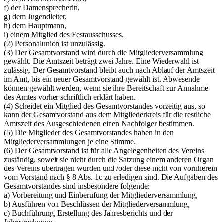
f) der Damensprecherin,
g) dem Jugendleiter,
h) dem Hauptmann,
i) einem Mitglied des Festausschusses,
(2) Personalunion ist unzulässig.
(3) Der Gesamtvorstand wird durch die Mitgliederversammlung
gewählt. Die Amtszeit beträgt zwei Jahre. Eine Wiederwahl ist
zulässig. Der Gesamtvorstand bleibt auch nach Ablauf der Amtszeit
im Amt, bis ein neuer Gesamtvorstand gewählt ist. Abwesende
können gewählt werden, wenn sie ihre Bereitschaft zur Annahme
des Amtes vorher schriftlich erklärt haben.
(4) Scheidet ein Mitglied des Gesamtvorstandes vorzeitig aus, so
kann der Gesamtvorstand aus dem Mitgliederkreis für die restliche
Amtszeit des Ausgeschiedenen einen Nachfolger bestimmen.
(5) Die Mitglieder des Gesamtvorstandes haben in den
Mitgliederversammlungen je eine Stimme.
(6) Der Gesamtvorstand ist für alle Angelegenheiten des Vereins
zuständig, soweit sie nicht durch die Satzung einem anderen Organ
des Vereins übertragen wurden und /oder diese nicht von vornherein
vom Vorstand nach § 8 Abs. 1c zu erledigen sind. Die Aufgaben des
Gesamtvorstandes sind insbesondere folgende:
a) Vorbereitung und Einberufung der Mitgliederversammlung,
b) Ausführen von Beschlüssen der Mitgliederversammlung,
c) Buchführung, Erstellung des Jahresberichts und der
Jahresrechnung,