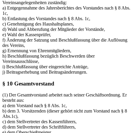
Vereinsangelegenheiten zuständig:
a) Entgegennahme des Jahresberichtes des Vorstandes nach § 8 Abs.
1c,
b) Entlastung des Vorstandes nach § 8 Abs. 1c,
c) Genehmigung des Haushaltsplanes,
d) Wahl und Abberufung der Mitglieder der Vorstände,
e) Wahl der Kassenprüfer,
f) Änderung der Satzung und Beschlußfassung über die Auflösung
des Vereins,
g) Ernennung von Ehrenmitgliedern,
h) Beschlußfassung bezüglich Beschwerden über
Vereinsausschlüsse,
i) Beschlußfassung über eingereichte Anträge,
j) Beitragserhebung und Beitragsänderungen.
§ 10 Gesamtvorstand
(1) Der Gesamtvorstand arbeitet nach seiner Geschäftsordnung. Er
besteht aus:
a) dem Vorstand nach § 8 Abs. 1c,
b) dem 3. Vorsitzenden (dieser gehört nicht zum Vorstand nach § 8
Abs.1c),
c) dem Stellvertreter des Kassenführers,
d) dem Stellvertreter des Schriftführers,
e) dem Oberschießmeister,