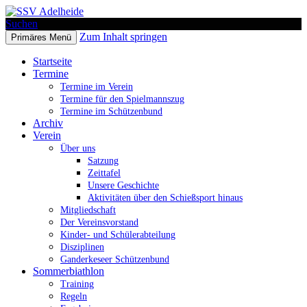
Suchen
Zum Inhalt springen
Primäres Menü
SSV Adelheide
Startseite
Termine
Termine im Verein
Termine für den Spielmannszug
Termine im Schützenbund
Archiv
Verein
Über uns
Satzung
Zeittafel
Unsere Geschichte
Aktivitäten über den Schießsport hinaus
Mitgliedschaft
Der Vereinsvorstand
Kinder- und Schülerabteilung
Disziplinen
Ganderkeseer Schützenbund
Sommerbiathlon
Training
Regeln