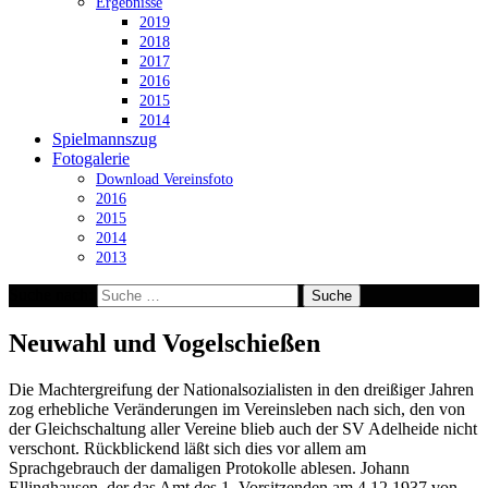
Ergebnisse
2019
2018
2017
2016
2015
2014
Spielmannszug
Fotogalerie
Download Vereinsfoto
2016
2015
2014
2013
Suche nach:
Neuwahl und Vogelschießen
Die Machtergreifung der Nationalsozialisten in den dreißiger Jahren
zog erhebliche Veränderungen im Vereinsleben nach sich, den von
der Gleichschaltung aller Vereine blieb auch der SV Adelheide nicht
verschont. Rückblickend läßt sich dies vor allem am
Sprachgebrauch der damaligen Protokolle ablesen. Johann
Ellinghausen, der das Amt des 1. Vorsitzenden am 4.12.1937 von