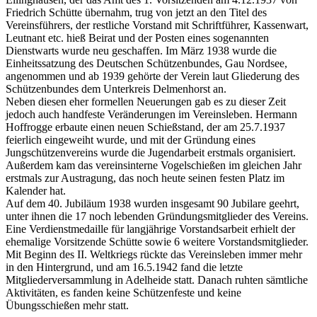
Friedrich Schütte übernahm, trug von jetzt an den Titel des
Vereinsführers, der restliche Vorstand mit Schriftführer, Kassenwart,
Leutnant etc. hieß Beirat und der Posten eines sogenannten
Dienstwarts wurde neu geschaffen. Im März 1938 wurde die
Einheitssatzung des Deutschen Schützenbundes, Gau Nordsee,
angenommen und ab 1939 gehörte der Verein laut Gliederung des
Schützenbundes dem Unterkreis Delmenhorst an.
Neben diesen eher formellen Neuerungen gab es zu dieser Zeit
jedoch auch handfeste Veränderungen im Vereinsleben. Hermann
Hoffrogge erbaute einen neuen Schießstand, der am 25.7.1937
feierlich eingeweiht wurde, und mit der Gründung eines
Jungschützenvereins wurde die Jugendarbeit erstmals organisiert.
Außerdem kam das vereinsinterne Vogelschießen im gleichen Jahr
erstmals zur Austragung, das noch heute seinen festen Platz im
Kalender hat.
Auf dem 40. Jubiläum 1938 wurden insgesamt 90 Jubilare geehrt,
unter ihnen die 17 noch lebenden Gründungsmitglieder des Vereins.
Eine Verdienstmedaille für langjährige Vorstandsarbeit erhielt der
ehemalige Vorsitzende Schütte sowie 6 weitere Vorstandsmitglieder.
Mit Beginn des II. Weltkriegs rückte das Vereinsleben immer mehr
in den Hintergrund, und am 16.5.1942 fand die letzte
Mitgliederversammlung in Adelheide statt. Danach ruhten sämtliche
Aktivitäten, es fanden keine Schützenfeste und keine
Übungsschießen mehr statt.