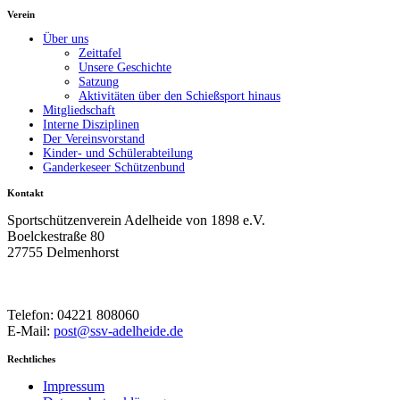
Verein
Über uns
Zeittafel
Unsere Geschichte
Satzung
Aktivitäten über den Schießsport hinaus
Mitgliedschaft
Interne Disziplinen
Der Vereinsvorstand
Kinder- und Schülerabteilung
Ganderkeseer Schützenbund
Kontakt
Sportschützenverein Adelheide von 1898 e.V.
Boelckestraße 80
27755 Delmenhorst
Telefon: 04221 808060
E-Mail:
post@ssv-adelheide.de
Rechtliches
Impressum