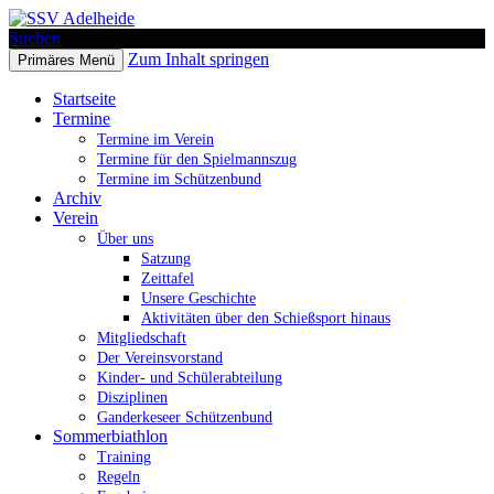
Suchen
Zum Inhalt springen
Primäres Menü
SSV Adelheide
Startseite
Termine
Termine im Verein
Termine für den Spielmannszug
Termine im Schützenbund
Archiv
Verein
Über uns
Satzung
Zeittafel
Unsere Geschichte
Aktivitäten über den Schießsport hinaus
Mitgliedschaft
Der Vereinsvorstand
Kinder- und Schülerabteilung
Disziplinen
Ganderkeseer Schützenbund
Sommerbiathlon
Training
Regeln