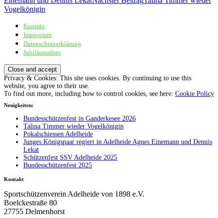
Einemann und Dennis Lekat
Nächster Beitrag
Talina Timmer wieder
Vogelkönigin
Kontakt
Sportschützenverein Adelheide von 1898 e.V.
Impressum
Datenschutzerklärung
Jubiläumsfoto
Privacy & Cookies: This site uses cookies. By continuing to use this
website, you agree to their use.
To find out more, including how to control cookies, see here:
Cookie Policy
Neuigkeiten:
Bundesschützenfest in Ganderkesee 2026
Talina Timmer wieder Vogelkönigin
Pokalschiessen Adelheide
Junges Königspaar regiert in Adelheide Agnes Einemann und Dennis
Lekat
Schützenfest SSV Adelheide 2025
Bundesschützenfest 2025
Kontakt
Sportschützenverein Adelheide von 1898 e.V.
Boelckestraße 80
27755 Delmenhorst