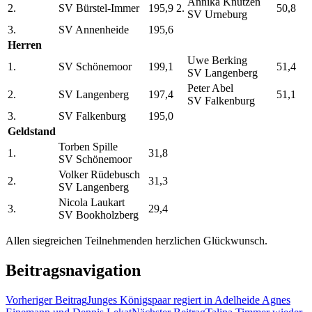
Annika Knutzen
2.
SV Bürstel-Immer
195,9
2.
50,8
SV Urneburg
3.
SV Annenheide
195,6
Herren
Uwe Berking
1.
SV Schönemoor
199,1
51,4
SV Langenberg
Peter Abel
2.
SV Langenberg
197,4
51,1
SV Falkenburg
3.
SV Falkenburg
195,0
Geldstand
Torben Spille
1.
31,8
SV Schönemoor
Volker Rüdebusch
2.
31,3
SV Langenberg
Nicola Laukart
3.
29,4
SV Bookholzberg
Allen siegreichen Teilnehmenden herzlichen Glückwunsch.
Beitragsnavigation
Vorheriger Beitrag
Junges Königspaar regiert in Adelheide Agnes