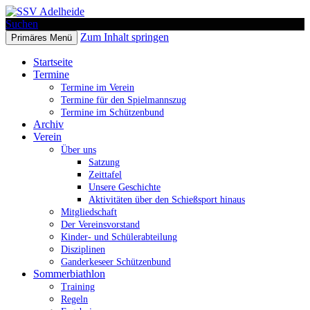
Suchen
Zum Inhalt springen
Primäres Menü
SSV Adelheide
Startseite
Termine
Termine im Verein
Termine für den Spielmannszug
Termine im Schützenbund
Archiv
Verein
Über uns
Satzung
Zeittafel
Unsere Geschichte
Aktivitäten über den Schießsport hinaus
Mitgliedschaft
Der Vereinsvorstand
Kinder- und Schülerabteilung
Disziplinen
Ganderkeseer Schützenbund
Sommerbiathlon
Training
Regeln