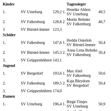
Kinder
Tagessieger
Henrike Ahlers
1.
SV Urneburg
129,2
1.
49,5
SV Urneburg
Moritz Behnke
2
SV Falkenburg
128,8
2
46,7
SV Falkenburg
3
SV Bürstel-Immer
123,3
Schüler
Hedda Osterloh
1.
SV Falkenburg
147,6
1.
50,4
SV Bürstel-Immer
Anna Lena Behnke
2.
SV Bürstel-Immer
145,3
2.
50,4
SV Falkenburg
3.
SV Grüppenbühren
143,1
Jugend
Max Abel
1.
SV Bergedorf
193,6
1.
50,6
SV Falkenburg
Kaja Bleydorn
2.
SV Falkenburg
189,5
2.
50,4
SV Bergedorf
3.
SV Grüppenbühren
174,0
Damen
Birgit Tönjes
1.
SV Urneburg
196,4
1.
50,9
SV Urneburg