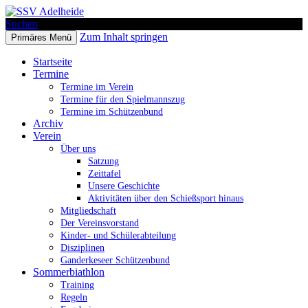
Suchen
Zum Inhalt springen
Primäres Menü
SSV Adelheide
Startseite
Termine
Termine im Verein
Termine für den Spielmannszug
Termine im Schützenbund
Archiv
Verein
Über uns
Satzung
Zeittafel
Unsere Geschichte
Aktivitäten über den Schießsport hinaus
Mitgliedschaft
Der Vereinsvorstand
Kinder- und Schülerabteilung
Disziplinen
Ganderkeseer Schützenbund
Sommerbiathlon
Training
Regeln