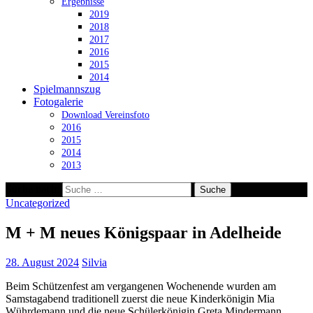
Ergebnisse
2019
2018
2017
2016
2015
2014
Spielmannszug
Fotogalerie
Download Vereinsfoto
2016
2015
2014
2013
Suche nach:
Uncategorized
M + M neues Königspaar in Adelheide
28. August 2024
Silvia
Beim Schützenfest am vergangenen Wochenende wurden am
Samstagabend traditionell zuerst die neue Kinderkönigin Mia
Wührdemann und die neue Schülerkönigin Greta Mindermann