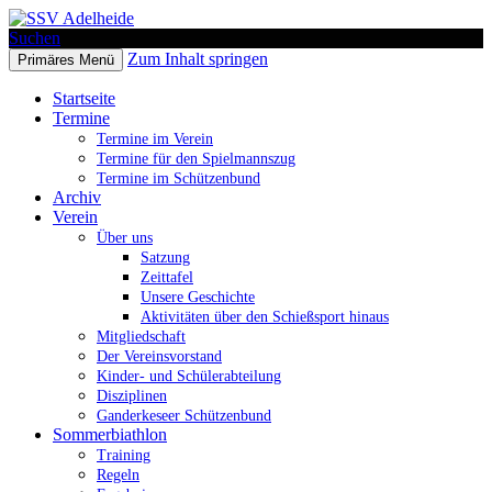
Suchen
Zum Inhalt springen
Primäres Menü
SSV Adelheide
Startseite
Termine
Termine im Verein
Termine für den Spielmannszug
Termine im Schützenbund
Archiv
Verein
Über uns
Satzung
Zeittafel
Unsere Geschichte
Aktivitäten über den Schießsport hinaus
Mitgliedschaft
Der Vereinsvorstand
Kinder- und Schülerabteilung
Disziplinen
Ganderkeseer Schützenbund
Sommerbiathlon
Training
Regeln