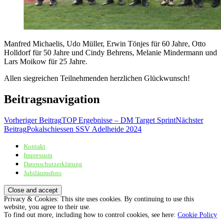
Manfred Michaelis, Udo Müller, Erwin Tönjes für 60 Jahre, Otto
Holldorf für 50 Jahre und Cindy Behrens, Melanie Mindermann und
Lars Moikow für 25 Jahre.
Allen siegreichen Teilnehmenden herzlichen Glückwunsch!
Beitragsnavigation
Vorheriger Beitrag
TOP Ergebnisse – DM Target Sprint
Nächster
Beitrag
Pokalschiessen SSV Adelheide 2024
Kontakt
Sportschützenverein Adelheide von 1898 e.V.
Impressum
Datenschutzerklärung
Jubiläumsfoto
Privacy & Cookies: This site uses cookies. By continuing to use this
website, you agree to their use.
To find out more, including how to control cookies, see here:
Cookie Policy