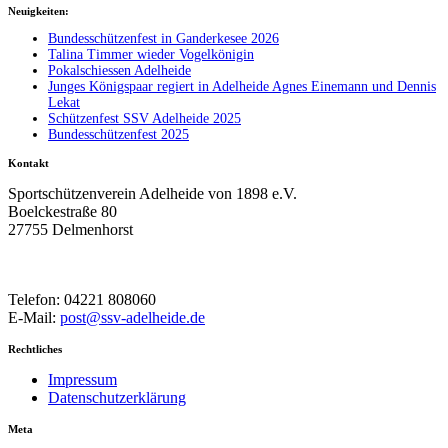
Neuigkeiten:
Bundesschützenfest in Ganderkesee 2026
Talina Timmer wieder Vogelkönigin
Pokalschiessen Adelheide
Junges Königspaar regiert in Adelheide Agnes Einemann und Dennis
Lekat
Schützenfest SSV Adelheide 2025
Bundesschützenfest 2025
Kontakt
Sportschützenverein Adelheide von 1898 e.V.
Boelckestraße 80
27755 Delmenhorst
Telefon: 04221 808060
E-Mail:
post@ssv-adelheide.de
Rechtliches
Impressum
Datenschutzerklärung
Meta