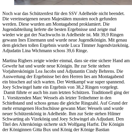
Noch war das Schützenfest für den SSV Adelheide nicht beendet.
Die vereinseigenen neuen Majestäten mussten noch gefunden
werden. Diese wurden am Montagabend proklamiert. Die
Jugendabteilung lieferte die besten Ergebnisse und zeigte mal
wieder wie gut der Nachwuchs in Adelheide ist. Mit 39,9 Ringen
gewann Ines Einemann und wurde neue Jugendkönigin. Mit genau
dem gleichen tollen Ergebnis wurde Luca Timmer Jugendvizekönig.
Adjudatin Lina Wichmann schoss 39,6 Ringe.
Martina Rigbers zeigte wieder einmal, dass sie eine sichere Hand am
Gewehr hat und wurde neue Königin. Ihr zur Seite stehen
Vorjahreskönigin Lea Jacobs und Adjutantin Cindy Behrens. Die
Auswertung der Ergebnisse bei den Herren lies am Montagabend
ein bisschen auf sich warten. Der Wettkampf war super spannend.
Joey Schwingel hatte ein Ergebnis von 38,2 Ringen vorgelegt.
Damit führte er auch bis zum letzten Schützen. Traditionell ging der
1. Vorsitzenden Marc Wessels als letzter Teilnehmer in den
Schießstand und schoss genau die gleiche Ringzahl. Auf Grund der
mehr errungenen Hochschüsse gewann Marc Wessels und wurde
neuer Schützenkönig in Adelheide. Ihm zur Seite stehen Hilmer
Schwarting als Vizekönig und Joey Schwingel als Adjudant. Den
Titel des Alterskönigs sicherte sich Wolfgang Harfst. Die Königin
der Königinnen Gitta Bux und König der Könige Bastian