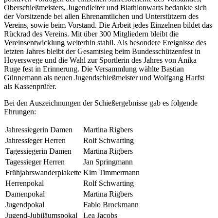
Oberschießmeisters, Jugendleiter und Biathlonwarts bedankte sich
der Vorsitzende bei allen Ehrenamtlichen und Unterstützern des
Vereins, sowie beim Vorstand. Die Arbeit jedes Einzelnen bildet das
Rückrad des Vereins. Mit über 300 Mitgliedern bleibt die
Vereinsentwicklung weiterhin stabil. Als besondere Ereignisse des
letzten Jahres bleibt der Gesamtsieg beim Bundesschützenfest in
Hoyerswege und die Wahl zur Sportlerin des Jahres von Anika
Ruge fest in Erinnerung. Die Versammlung wählte Bastian
Günnemann als neuen Jugendschießmeister und Wolfgang Harfst
als Kassenprüfer.
Bei den Auszeichnungen der Schießergebnisse gab es folgende
Ehrungen:
Jahressiegerin Damen
Martina Rigbers
Jahressieger Herren
Rolf Schwarting
Tagessiegerin Damen
Martina Rigbers
Tagessieger Herren
Jan Springmann
Frühjahrswanderplakette
Kim Timmermann
Herrenpokal
Rolf Schwarting
Damenpokal
Martina Rigbers
Jugendpokal
Fabio Brockmann
Jugend-Jubiläumspokal
Lea Jacobs