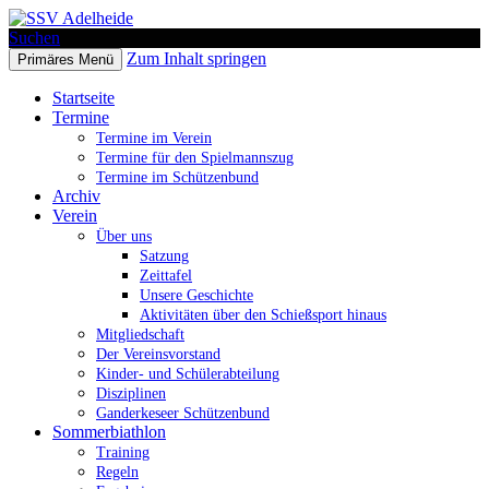
Suchen
Zum Inhalt springen
Primäres Menü
SSV Adelheide
Startseite
Termine
Termine im Verein
Termine für den Spielmannszug
Termine im Schützenbund
Archiv
Verein
Über uns
Satzung
Zeittafel
Unsere Geschichte
Aktivitäten über den Schießsport hinaus
Mitgliedschaft
Der Vereinsvorstand
Kinder- und Schülerabteilung
Disziplinen
Ganderkeseer Schützenbund
Sommerbiathlon
Training
Regeln