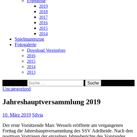
Ergebnisse
2019
2018
2017
2016
2015
2014
Spielmannszug
Fotogalerie
Download Vereinsfoto
2016
2015
2014
2013
Suche nach:
Uncategorized
Jahreshauptversammlung 2019
10. März 2019
Silvia
Der erste Vorsitzende Marc Wessels eröffnete am vergangenen
Freitag die Jahreshauptversammlung des SSV Adelheide. Nach den
positiven Vorträgen der einzelnen Jahresberichte des Vorstandes,