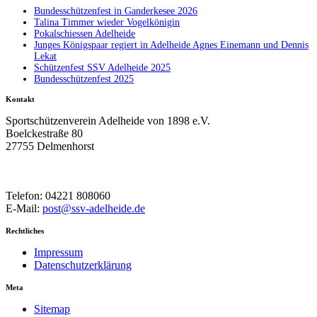
Bundesschützenfest in Ganderkesee 2026
Talina Timmer wieder Vogelkönigin
Pokalschiessen Adelheide
Junges Königspaar regiert in Adelheide Agnes Einemann und Dennis
Lekat
Schützenfest SSV Adelheide 2025
Bundesschützenfest 2025
Kontakt
Sportschützenverein Adelheide von 1898 e.V.
Boelckestraße 80
27755 Delmenhorst
Telefon: 04221 808060
E-Mail:
post@ssv-adelheide.de
Rechtliches
Impressum
Datenschutzerklärung
Meta
Sitemap