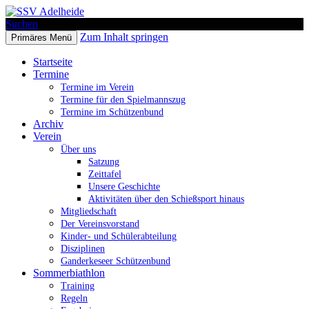
Suchen
Zum Inhalt springen
Primäres Menü
SSV Adelheide
Startseite
Termine
Termine im Verein
Termine für den Spielmannszug
Termine im Schützenbund
Archiv
Verein
Über uns
Satzung
Zeittafel
Unsere Geschichte
Aktivitäten über den Schießsport hinaus
Mitgliedschaft
Der Vereinsvorstand
Kinder- und Schülerabteilung
Disziplinen
Ganderkeseer Schützenbund
Sommerbiathlon
Training
Regeln