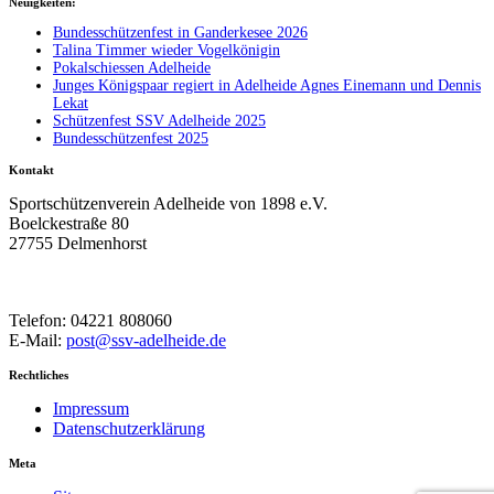
Neuigkeiten:
Bundesschützenfest in Ganderkesee 2026
Talina Timmer wieder Vogelkönigin
Pokalschiessen Adelheide
Junges Königspaar regiert in Adelheide Agnes Einemann und Dennis
Lekat
Schützenfest SSV Adelheide 2025
Bundesschützenfest 2025
Kontakt
Sportschützenverein Adelheide von 1898 e.V.
Boelckestraße 80
27755 Delmenhorst
Telefon: 04221 808060
E-Mail:
post@ssv-adelheide.de
Rechtliches
Impressum
Datenschutzerklärung
Meta