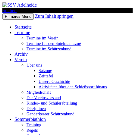
Suchen
Zum Inhalt springen
Primäres Menü
SSV Adelheide
Startseite
Termine
Termine im Verein
Termine für den Spielmannszug
Termine im Schützenbund
Archiv
Verein
Über uns
Satzung
Zeittafel
Unsere Geschichte
Aktivitäten über den Schießsport hinaus
Mitgliedschaft
Der Vereinsvorstand
Kinder- und Schülerabteilung
Disziplinen
Ganderkeseer Schützenbund
Sommerbiathlon
Training
Regeln