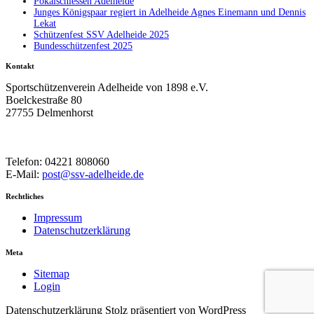
Pokalschiessen Adelheide
Junges Königspaar regiert in Adelheide Agnes Einemann und Dennis
Lekat
Schützenfest SSV Adelheide 2025
Bundesschützenfest 2025
Kontakt
Sportschützenverein Adelheide von 1898 e.V.
Boelckestraße 80
27755 Delmenhorst
Telefon: 04221 808060
E-Mail:
post@ssv-adelheide.de
Rechtliches
Impressum
Datenschutzerklärung
Meta
Sitemap
Login
Datenschutzerklärung
Stolz präsentiert von WordPress