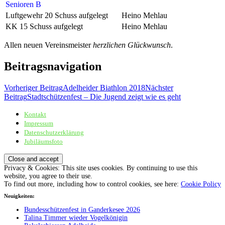
Senioren B
Luftgewehr 20 Schuss aufgelegt
Heino Mehlau
KK 15 Schuss aufgelegt
Heino Mehlau
Allen neuen Vereinsmeister
herzlichen Glückwunsch
.
Beitragsnavigation
Vorheriger Beitrag
Adelheider Biathlon 2018
Nächster
Beitrag
Stadtschützenfest – Die Jugend zeigt wie es geht
Kontakt
Sportschützenverein Adelheide von 1898 e.V.
Impressum
Datenschutzerklärung
Jubiläumsfoto
Privacy & Cookies: This site uses cookies. By continuing to use this
website, you agree to their use.
To find out more, including how to control cookies, see here:
Cookie Policy
Neuigkeiten:
Bundesschützenfest in Ganderkesee 2026
Talina Timmer wieder Vogelkönigin