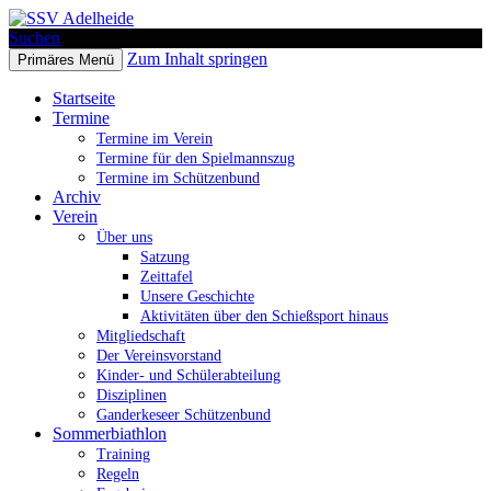
Suchen
Zum Inhalt springen
Primäres Menü
SSV Adelheide
Startseite
Termine
Termine im Verein
Termine für den Spielmannszug
Termine im Schützenbund
Archiv
Verein
Über uns
Satzung
Zeittafel
Unsere Geschichte
Aktivitäten über den Schießsport hinaus
Mitgliedschaft
Der Vereinsvorstand
Kinder- und Schülerabteilung
Disziplinen
Ganderkeseer Schützenbund
Sommerbiathlon
Training
Regeln