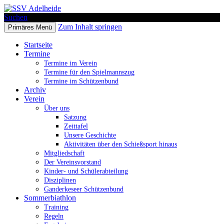
Suchen
Zum Inhalt springen
Primäres Menü
SSV Adelheide
Startseite
Termine
Termine im Verein
Termine für den Spielmannszug
Termine im Schützenbund
Archiv
Verein
Über uns
Satzung
Zeittafel
Unsere Geschichte
Aktivitäten über den Schießsport hinaus
Mitgliedschaft
Der Vereinsvorstand
Kinder- und Schülerabteilung
Disziplinen
Ganderkeseer Schützenbund
Sommerbiathlon
Training
Regeln