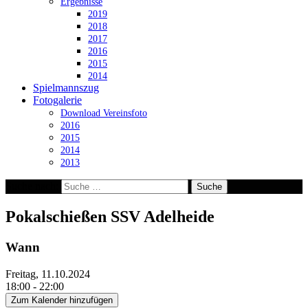
Ergebnisse
2019
2018
2017
2016
2015
2014
Spielmannszug
Fotogalerie
Download Vereinsfoto
2016
2015
2014
2013
Suche nach:
Pokalschießen SSV Adelheide
Wann
Freitag, 11.10.2024
18:00 - 22:00
Zum Kalender hinzufügen