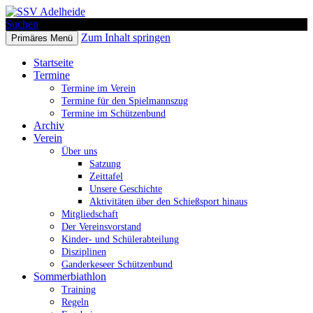
Suchen
Zum Inhalt springen
Primäres Menü
SSV Adelheide
Startseite
Termine
Termine im Verein
Termine für den Spielmannszug
Termine im Schützenbund
Archiv
Verein
Über uns
Satzung
Zeittafel
Unsere Geschichte
Aktivitäten über den Schießsport hinaus
Mitgliedschaft
Der Vereinsvorstand
Kinder- und Schülerabteilung
Disziplinen
Ganderkeseer Schützenbund
Sommerbiathlon
Training
Regeln