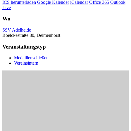
ICS herunterladen
Google Kalender
iCalendar
Office 365
Outlook
Live
Wo
SSV Adelheide
Boelckestraße 80, Delmenhorst
Veranstaltungstyp
Medaillenschießen
Vereinsintern