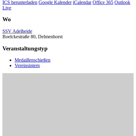
ICS herunterladen
Google Kalender
iCalendar
Office 365
Outlook
Live
Wo
SSV Adelheide
Boelckestraße 80, Delmenhorst
Veranstaltungstyp
Medaillenschießen
Vereinsintern