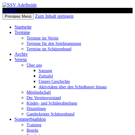
Suchen
Zum Inhalt springen
Primäres Menü
SSV Adelheide
Startseite
Termine
Termine im Verein
Termine für den Spielmannszug
Termine im Schützenbund
Archiv
Verein
Über uns
Satzung
Zeittafel
Unsere Geschichte
Aktivitäten über den Schießsport hinaus
Mitgliedschaft
Der Vereinsvorstand
Kinder- und Schülerabteilung
Disziplinen
Ganderkeseer Schützenbund
Sommerbiathlon
Training
Regeln