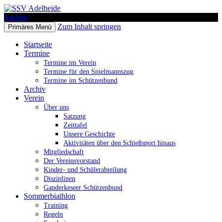
Suchen
Zum Inhalt springen
Primäres Menü
SSV Adelheide
Startseite
Termine
Termine im Verein
Termine für den Spielmannszug
Termine im Schützenbund
Archiv
Verein
Über uns
Satzung
Zeittafel
Unsere Geschichte
Aktivitäten über den Schießsport hinaus
Mitgliedschaft
Der Vereinsvorstand
Kinder- und Schülerabteilung
Disziplinen
Ganderkeseer Schützenbund
Sommerbiathlon
Training
Regeln