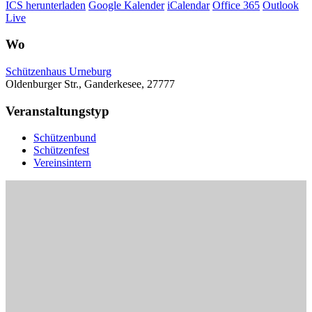
ICS herunterladen
Google Kalender
iCalendar
Office 365
Outlook
Live
Wo
Schützenhaus Urneburg
Oldenburger Str., Ganderkesee, 27777
Veranstaltungstyp
Schützenbund
Schützenfest
Vereinsintern