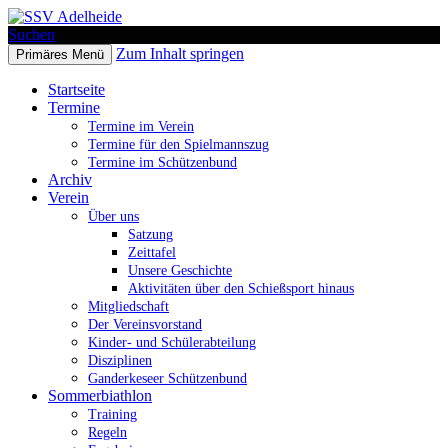
Suchen
Zum Inhalt springen
Primäres Menü
SSV Adelheide
Startseite
Termine
Termine im Verein
Termine für den Spielmannszug
Termine im Schützenbund
Archiv
Verein
Über uns
Satzung
Zeittafel
Unsere Geschichte
Aktivitäten über den Schießsport hinaus
Mitgliedschaft
Der Vereinsvorstand
Kinder- und Schülerabteilung
Disziplinen
Ganderkeseer Schützenbund
Sommerbiathlon
Training
Regeln