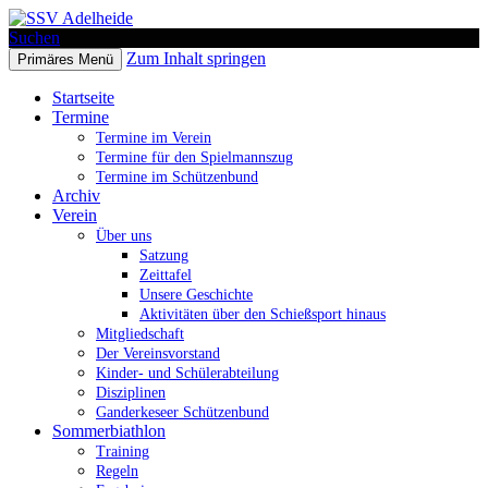
Suchen
Zum Inhalt springen
Primäres Menü
SSV Adelheide
Startseite
Termine
Termine im Verein
Termine für den Spielmannszug
Termine im Schützenbund
Archiv
Verein
Über uns
Satzung
Zeittafel
Unsere Geschichte
Aktivitäten über den Schießsport hinaus
Mitgliedschaft
Der Vereinsvorstand
Kinder- und Schülerabteilung
Disziplinen
Ganderkeseer Schützenbund
Sommerbiathlon
Training
Regeln