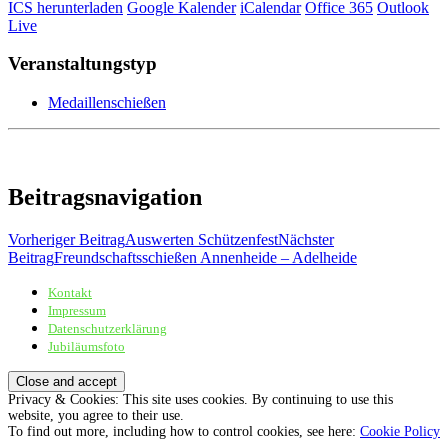
ICS herunterladen
Google Kalender
iCalendar
Office 365
Outlook
Live
Veranstaltungstyp
Medaillenschießen
Beitragsnavigation
Vorheriger Beitrag
Auswerten Schützenfest
Nächster
Beitrag
Freundschaftsschießen Annenheide – Adelheide
Kontakt
Sportschützenverein Adelheide von 1898 e.V.
Impressum
Datenschutzerklärung
Jubiläumsfoto
Privacy & Cookies: This site uses cookies. By continuing to use this
website, you agree to their use.
To find out more, including how to control cookies, see here:
Cookie Policy