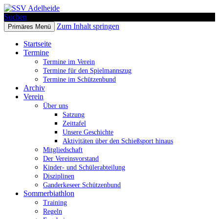
Suchen
Zum Inhalt springen
Primäres Menü
SSV Adelheide
Startseite
Termine
Termine im Verein
Termine für den Spielmannszug
Termine im Schützenbund
Archiv
Verein
Über uns
Satzung
Zeittafel
Unsere Geschichte
Aktivitäten über den Schießsport hinaus
Mitgliedschaft
Der Vereinsvorstand
Kinder- und Schülerabteilung
Disziplinen
Ganderkeseer Schützenbund
Sommerbiathlon
Training
Regeln